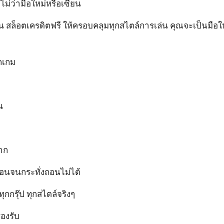
 ไม่ว่ามือใหม่หรือเซียน
ั่น สล็อตเครดิตฟรี ให้ครอบคลุมทุกสไตล์การเล่น คุณจะเป็นมือให
กเกม
น
มาก
บซ้อนจนกระทั่งถอนไม่ได้
ุกกรุ๊ป ทุกสไตล์จริงๆ
รองรับ