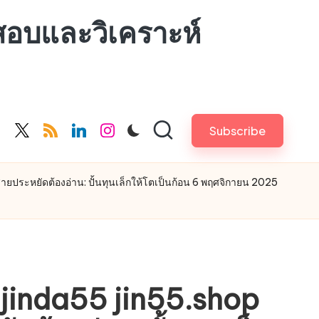
อบและวิเคราะห์
Subscribe
cebook.com
twitter.com
rss.com
linkedin.com
instagram.com
ายประหยัดต้องอ่าน: ปั้นทุนเล็กให้โตเป็นก้อน 6 พฤศจิกายน 2025
 jinda55 jin55.shop