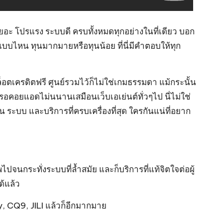
กมเยอะ โปรแรง ระบบดี ครบทั้งหมดทุกอย่างในที่เดียว บอก
แบบไหน ทุนมากมายหรือทุนน้อย ที่นี่มีคำตอบให้ทุก
ล็อตเครดิตฟรี ศูนย์รวมไว้ก็ไม่ใช่เกมธรรมดา แม้กระนั้น
รอคอยแอดไม่นนานเสมือนเว็บเอเย่นต์ทั่วๆไป นี่ไม่ใช่
ั่น ระบบ และบริการที่ครบเครื่องที่สุด ใครกันแน่ที่อยาก
ไปจนกระทั่งระบบที่ล้ำสมัย และก็บริการที่แท้จิตใจต่อผู้
ด้แล้ว
 CQ9, JILI แล้วก็อีกมากมาย