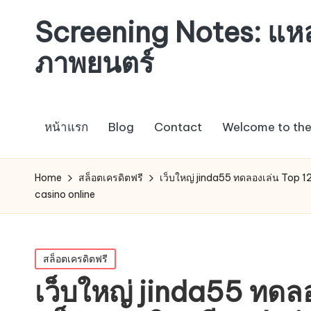
Screening Notes: แห
ภาพยนตร์
หน้าแรก
Blog
Contact
Welcome to the 
Home
สล็อตเครดิตฟรี
เว็บใหญ่ jinda55 ทดลองเล่น Top 12
casino online
Posted
สล็อตเครดิตฟรี
in
เว็บใหญ่ jinda55 ทดล