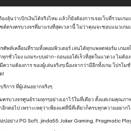
่ต้องลุ้นว่าเบิกเงินได้จริงไหม แล้วก็ยังต้องการเจอเว็บที่รวมเ
บไซต์ตรงครบวงจรที่มาแรงที่สุดเวลานี้ ไม่ว่าคุณจะชอบแนวเกม
รศัพท์เคลื่อนที่รวมทั้งคอมพิวเตอร์ เล่นได้ทุกแพลตฟอร์ม เกมส
้าทุกชั่วโมง แถมระบบฝาก-ถอนออโต้เร็วที่สุดในแวดวง ไม่ต้อง
ี่มีความต้องการ ของผู้เล่นจริงๆเนื่องจากว่ามีอีกทั้งเกม โปรโมช
ด!
บริการ ที่ผู้เล่นอยากจริงๆ
วามครบวงจรศูนย์รวมทุกๆอย่างเอาไว้ในที่เดียว ตั้งแต่เกมคุณภาพ
อีกต่อไป เพราะเหตุว่าเพียงแค่ที่นี่ที่เดียวก็ครบทุกความอยากไ
ท็อปอย่าง PG Soft,
jinda55
Joker Gaming, Pragmatic Play,