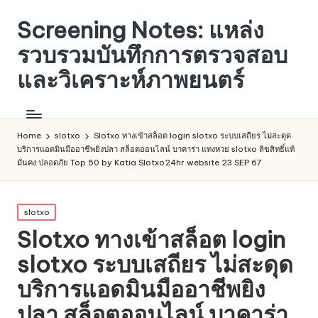
Screening Notes: แหล่ง
รวบรวมบันทึกการตรวจสอบ
และวิเคราะห์ภาพยนตร์
Home
slotxo
Slotxo ทางเข้าสล็อต login slotxo ระบบเสถียร ไม่สะดุด
บริการแอดมินมืออาชีพยิงปลา สล็อตออนไลน์ บาคาร่า แทงหวย slotxo ลิขสิทธิ์แท้
มั่นคง ปลอดภัย Top 50 by Katia Slotxo24hr.website 23 SEP 67
Posted
slotxo
in
Slotxo ทางเข้าสล็อต login
slotxo ระบบเสถียร ไม่สะดุด
บริการแอดมินมืออาชีพยิง
ปลา สล็อตออนไลน์ บาคาร่า