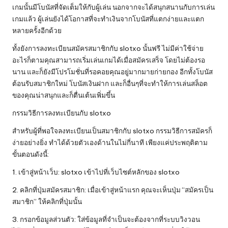
เกมนั้นมีโบนัสที่จัดเต็มให้กับผู้เล่น นอกจากจะได้สนุกสนานกับการเล่น
เกมแล้ว ผู้เล่นยังได้โอกาสที่จะทำเงินจากโบนัสที่แตกง่ายและแตก
หลายครั้งอีกด้วย
ทั้งยังการลงทะเบียนสมัครสมาชิกกับ slotxo นั้นฟรี ไม่มีค่าใช้จ่าย
อะไรก็ตามคุณสามารถเริ่มเล่นเกมได้เมื่อสมัครเสร็จ โดยไม่ต้องรอ
นาน และก็ยังมีโปรโมชั่นที่รอคอยคุณอยู่มากมายก่ายกอง อีกทั้งโบนัส
ต้อนรับสมาชิกใหม่ โบนัสเงินฝาก และก็อื่นๆที่จะทำให้การเล่นสล็อต
ของคุณน่าสนุกและก็ตื่นเต้นเพิ่มขึ้น
กรรมวิธีการลงทะเบียนกับ slotxo
สำหรับผู้ที่พอใจลงทะเบียนเป็นสมาชิกกับ slotxo กรรมวิธีการสมัครก็
ง่ายอย่างยิ่ง ทำได้ด้วยตัวเองด้านในไม่กี่นาที เพียงแค่ประพฤติตาม
ขั้นตอนดังนี้:
1. เข้าสู่หน้าเว็บ:
slotxo
เข้าไปที่เว็บไซต์หลักของ slotxo
2. คลิกที่ปุ่มสมัครสมาชิก: เมื่อเข้าสู่หน้าแรก คุณจะเห็นปุ่ม “สมัครเป็น
สมาชิก” ให้คลิกที่ปุ่มนั้น
3. กรอกข้อมูลส่วนตัว: ใส่ข้อมูลที่จำเป็นจะต้องจากที่ระบบวิงวอน