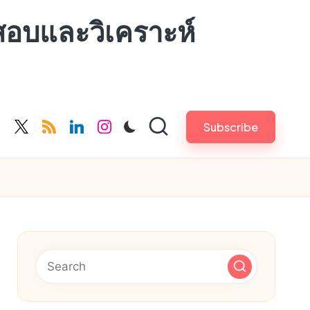
อบและวิเคราะห์
Subscribe
cebook.com
twitter.com
rss.com
linkedin.com
instagram.com