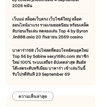
2026 พนัน
เว็บแม่ สล็อตเว็บตรง เว็บไซต์ใหญ่ สล็อต
ออนไลน์มาแรง รวมเกมยอดนิยม พร้อมเคล็ด
ลับก่อนเริ่มเล่น ทดลองเล่น Top 4 by Byron
Jin888.asia 20 กันยายน 2569 casino
บาคาร่า168 เว็บไพ่สดที่ตอบโจทย์คนยุคใหม่
Top 56 by Sabine sexy168c.com สมาชิก
ใหม่ 100% ระบบเสถียร อัปเดตล่าสุด สัมผัส
โต๊ะสดระดับพรีเมียม บาคาร่า เข้าเล่นวันนี้
รับโปรดีทันที 23 September 69
ความเห็นล่าสุด