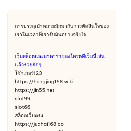
การบรรลุเป้าหมายมักมากับการตัดสินใจของ
เราในเวลาที่เรารับมันอย่างจริงใจ
เว็บสล็อตและบาคาร่าของโครตดีเว็บนี้เล่น
แล้วรวยจัดๆ
โจ๊กเกอร์123
https://hengjing168.wiki
https://jin55.net
slot99
slot66
สล็อตเว็บตรง
https://judhai168.co