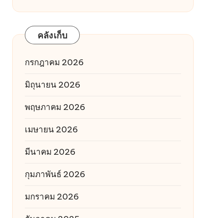
คลังเก็บ
กรกฎาคม 2026
มิถุนายน 2026
พฤษภาคม 2026
เมษายน 2026
มีนาคม 2026
กุมภาพันธ์ 2026
มกราคม 2026