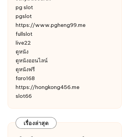
pg slot
pgslot
https://www.pgheng99.me
fullslot
live22
ดูหนัง
ดูหนังออนไลน์
ดูหนังฟรี
faro168
https://hongkong456.me
slot66
เรื่องล่าสุด