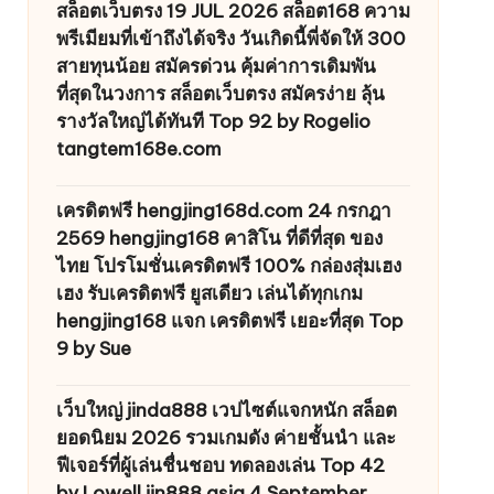
สล็อตเว็บตรง 19 JUL 2026 สล็อต168 ความ
พรีเมียมที่เข้าถึงได้จริง วันเกิดนี้พี่จัดให้ 300
สายทุนน้อย สมัครด่วน คุ้มค่าการเดิมพัน
ที่สุดในวงการ สล็อตเว็บตรง สมัครง่าย ลุ้น
รางวัลใหญ่ได้ทันที Top 92 by Rogelio
tangtem168e.com
เครดิตฟรี hengjing168d.com 24 กรกฎา
2569 hengjing168 คาสิโน ที่ดีที่สุด ของ
ไทย โปรโมชั่นเครดิตฟรี 100% กล่องสุ่มเฮง
เฮง รับเครดิตฟรี ยูสเดียว เล่นได้ทุกเกม
hengjing168 แจก เครดิตฟรี เยอะที่สุด Top
9 by Sue
เว็บใหญ่ jinda888 เวปไซต์แจกหนัก สล็อต
ยอดนิยม 2026 รวมเกมดัง ค่ายชั้นนำ และ
ฟีเจอร์ที่ผู้เล่นชื่นชอบ ทดลองเล่น Top 42
by Lowell jin888.asia 4 September