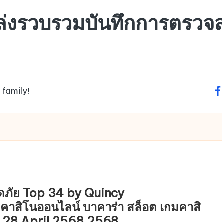
ล่งรวบรวมบันทึกการตรวจส
family!
fa
ลอดภัย Top 34 by Quincy
คาสิโนออนไลน์ บาคาร่า สล็อต เกมคาสิ
ก 28 April 2568 2568