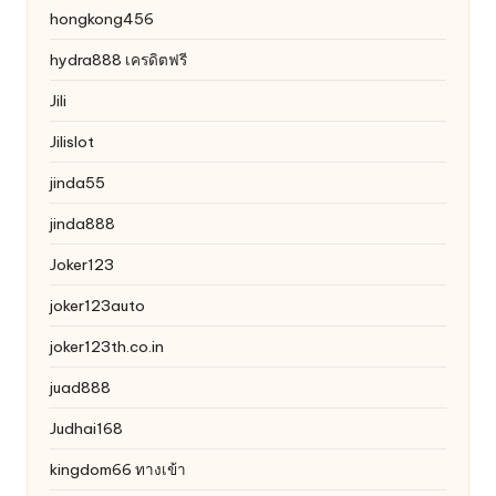
hongkong456
hydra888 เครดิตฟรี
Jili
Jilislot
jinda55
jinda888
Joker123
joker123auto
joker123th.co.in
juad888
Judhai168
kingdom66 ทางเข้า