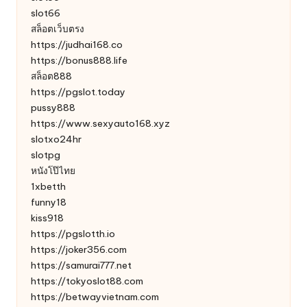
slot66
สล็อตเว็บตรง
https://judhai168.co
https://bonus888.life
สล็อต888
https://pgslot.today
pussy888
https://www.sexyauto168.xyz
slotxo24hr
slotpg
หนังโป๊ไทย
1xbetth
funny18
kiss918
https://pgslotth.io
https://joker356.com
https://samurai777.net
https://tokyoslot88.com
https://betwayvietnam.com