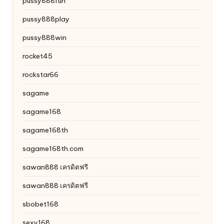
pussy888fun
pussy888play
pussy888win
rocket45
rockstar66
sagame
sagame168
sagame168th
sagame168th.com
sawan888 เครดิตฟรี
sawan888 เครดิตฟรี
sbobet168
sexy168