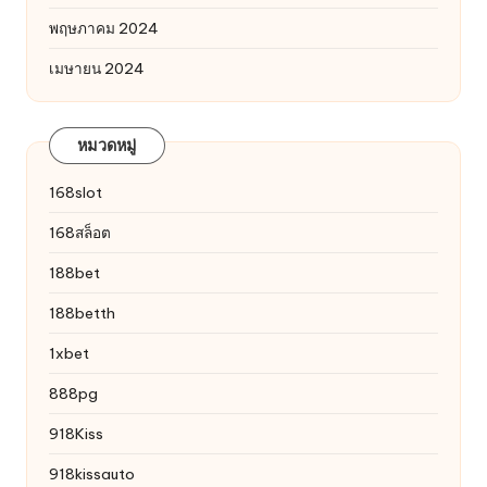
พฤษภาคม 2024
เมษายน 2024
หมวดหมู่
168slot
168สล็อต
188bet
188betth
1xbet
888pg
918Kiss
918kissauto