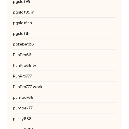
pgslot99
pgslot99.in
pgslotfish
pgslotth
pokebet88
PunPro66
PunPro66.tv
PunPro777
PunPro777.work
puntaek66
puntaek77
pussy888