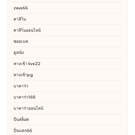
zeus66
คาสิโน
คาสิโนออนไลน์
ซอยเบท
ดูหนัง
ทางเข้า live22
ทางเข้าpg
บาคาร่า
บาคาร่า168
บาคาร่าออนไลน์
ปั่นสล็อต
ปั่นแตก66