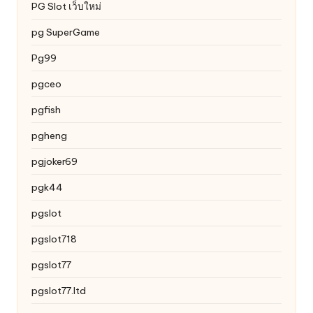
PG Slot เว็บใหม่
pg SuperGame
Pg99
pgceo
pgfish
pgheng
pgjoker69
pgk44
pgslot
pgslot718
pgslot77
pgslot77.ltd