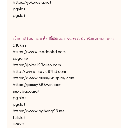
https://jokerasia.net
pgslot
pgslot
เว็บคาสิโนน่าเล่น ทั้ง
สล็อต
และ
บาคาร่า
ตึงจริงแตกบ่อยมาก
918kiss
https://www.madoohd.com
sagame
https://joker123auto.com
http://www.movie87hd.com
https://www.pussy888play.com
https://pussy888win.com
sexybaccarat
pg slot
pgslot
https://www.pgheng99.me
fullslot
live22