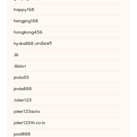
happy168
hengjing168
hongkong456
hydra888 เครดิตฟรี
Jili
Jilislot
jinda55
jinda888
Joker123
joker123auto
joker123th.co.in
juad888