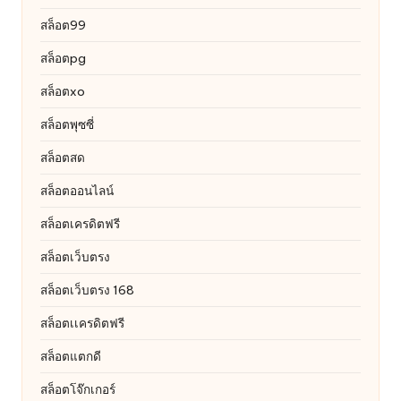
สล็อต99
สล็อตpg
สล็อตxo
สล็อตพุซซี่
สล็อตสด
สล็อตออนไลน์
สล็อตเครดิตฟรี
สล็อตเว็บตรง
สล็อตเว็บตรง 168
สล็อตเเครดิตฟรี
สล็อตแตกดี
สล็อตโจ๊กเกอร์