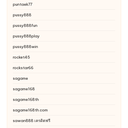
puntaek77
pussy888
pussy888fun
pussy888play
pussy888win
rocket45
rockstar66
sagame
sagame168
sagame168th
sagame168th.com
sawan888 เครดิตฟรี