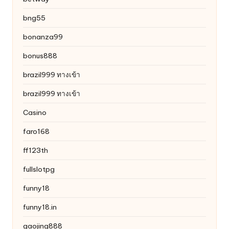
bng55
bonanza99
bonus888
brazil999 ทางเข้า
brazil999 ทางเข้า
Casino
faro168
ff123th
fullslotpg
funny18
funny18.in
gaojing888