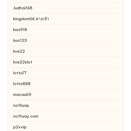
Judhai168
kingdom66 ทางเข้า
kiss918
lion123
live22
live22slot
lotto77
lotto888
macau69
no1huay
no1huay.com
p2vvip