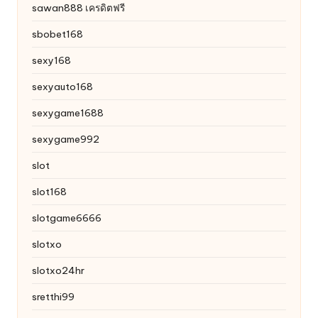
sawan888 เครดิตฟรี
sbobet168
sexy168
sexyauto168
sexygame1688
sexygame992
slot
slot168
slotgame6666
slotxo
slotxo24hr
sretthi99