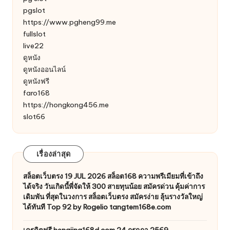
pgslot
https://www.pgheng99.me
fullslot
live22
ดูหนัง
ดูหนังออนไลน์
ดูหนังฟรี
faro168
https://hongkong456.me
slot66
เรื่องล่าสุด
สล็อตเว็บตรง 19 JUL 2026 สล็อต168 ความพรีเมียมที่เข้าถึง
ได้จริง วันเกิดนี้พี่จัดให้ 300 สายทุนน้อย สมัครด่วน คุ้มค่าการ
เดิมพัน ที่สุดในวงการ สล็อตเว็บตรง สมัครง่าย ลุ้นรางวัลใหญ่
ได้ทันที Top 92 by Rogelio tangtem168e.com