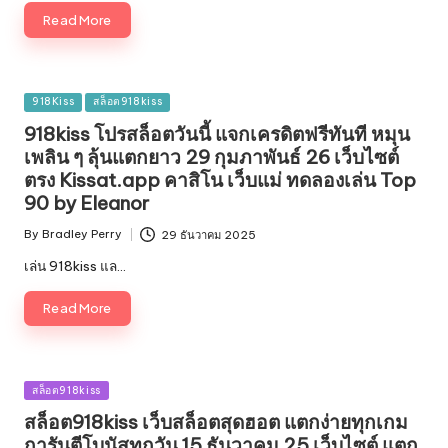
Read More
Posted
918Kiss
สล็อต918kiss
in
918kiss โปรสล็อตวันนี้ แจกเครดิตฟรีทันที หมุน
เพลิน ๆ ลุ้นแตกยาว 29 กุมภาพันธ์ 26 เว็บไซต์
ตรง Kissat.app คาสิโน เว็บแม่ ทดลองเล่น Top
90 by Eleanor
By
Bradley Perry
29 ธันวาคม 2025
Posted
by
เล่น 918kiss แล…
Read More
Posted
สล็อต918kiss
in
สล็อต918kiss เว็บสล็อตสุดฮอต แตกง่ายทุกเกม
การันตีโบนัสทุกวัน 15 ธันวาคม 25 เว็บไซต์ แตก