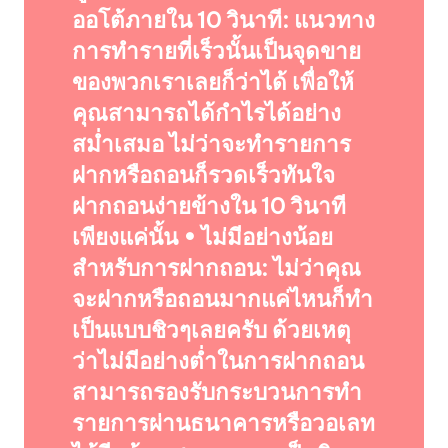
ออโต้ภายใน 10 วินาที: แนวทาง
การทำรายที่เร็วนั้นเป็นจุดขาย
ของพวกเราเลยก็ว่าได้ เพื่อให้
คุณสามารถได้กำไรได้อย่าง
สม่ำเสมอ ไม่ว่าจะทำรายการ
ฝากหรือถอนก็รวดเร็วทันใจ
ฝากถอนง่ายข้างใน 10 วินาที
เพียงแค่นั้น • ไม่มีอย่างน้อย
สำหรับการฝากถอน: ไม่ว่าคุณ
จะฝากหรือถอนมากแค่ไหนก็ทำ
เป็นแบบชิวๆเลยครับ ด้วยเหตุ
ว่าไม่มีอย่างต่ำในการฝากถอน
สามารถรองรับกระบวนการทำ
รายการผ่านธนาคารหรือวอเลท