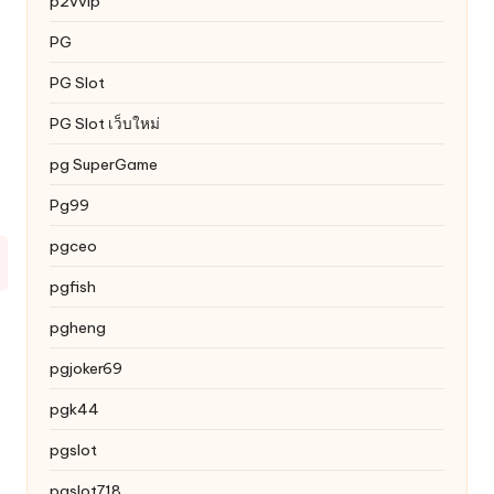
p2vvip
PG
PG Slot
PG Slot เว็บใหม่
pg SuperGame
Pg99
pgceo
pgfish
pgheng
pgjoker69
pgk44
pgslot
pgslot718