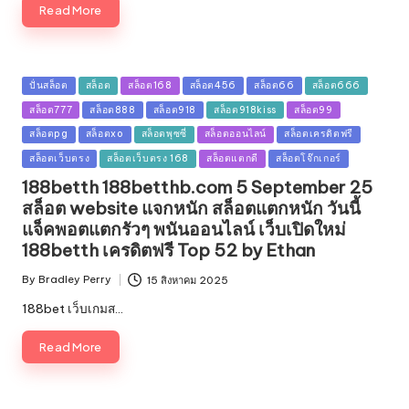
Read More
Posted
ปั่นสล็อต
สล็อต
สล็อต168
สล็อต456
สล็อต66
สล็อต666
in
สล็อต777
สล็อต888
สล็อต918
สล็อต918kiss
สล็อต99
สล็อตpg
สล็อตxo
สล็อตพุซซี่
สล็อตออนไลน์
สล็อตเครดิตฟรี
สล็อตเว็บตรง
สล็อตเว็บตรง 168
สล็อตแตกดี
สล็อตโจ๊กเกอร์
188betth 188betthb.com 5 September 25
สล็อต website แจกหนัก สล็อตแตกหนัก วันนี้
แจ็คพอตแตกรัวๆ พนันออนไลน์ เว็บเปิดใหม่
188betth เครดิตฟรี Top 52 by Ethan
By
Bradley Perry
15 สิงหาคม 2025
Posted
by
188bet เว็บเกมส…
Read More