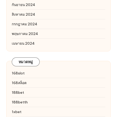
กันยายน 2024
สิงหาคม 2024
กรกฎาคม 2024
พฤษภาคม 2024
เมษายน 2024
หมวดหมู่
168slot
168สล็อต
188bet
188betth
1xbet