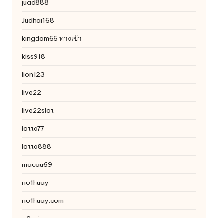
juad888
Judhai168
kingdom66 ทางเข้า
kiss918
lion123
live22
live22slot
lotto77
lotto888
macau69
no1huay
no1huay.com