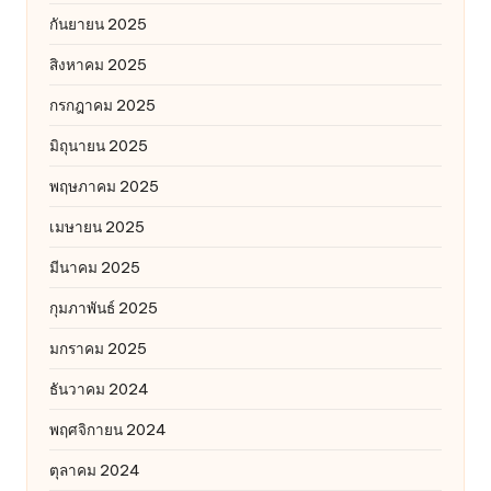
กันยายน 2025
สิงหาคม 2025
กรกฎาคม 2025
มิถุนายน 2025
พฤษภาคม 2025
เมษายน 2025
มีนาคม 2025
กุมภาพันธ์ 2025
มกราคม 2025
ธันวาคม 2024
พฤศจิกายน 2024
ตุลาคม 2024