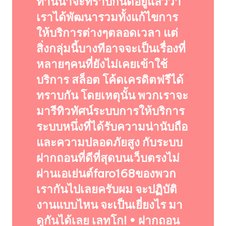
ท่านน่าจะทราบกันดีอยู่แล้วว่า
เราได้พัฒนารวมทั้งแก้ไขการ
ให้บริการต่างๆตลอดเวลา แต่
สิ่งกลุ่มนี้บางทีอาจจะเป็นเรื่องที่
หลายๆคนที่ยังไม่เคยเข้าใช้
บริการ สล็อต โค้ดเครดิตฟรีได้
ทราบกัน โดยเหตุนั้น พวกเราจะ
มารีทิวทัศน์ระบบการให้บริการ
ระบบหนึ่งที่ได้รับความน่านับถือ
และความปลอดภัยสูง กับระบบ
ฝากถอนที่ดีที่สุดบนเว็บตรงไม่
ผ่านเอเย่นต์faro168ของพวก
เรากันไปเลยครับผม จะปฏิบัติ
งานแบบไหน จะเป็นเยี่ยงไร มา
ดูกันได้เลย เลทโก! • ฝากถอน