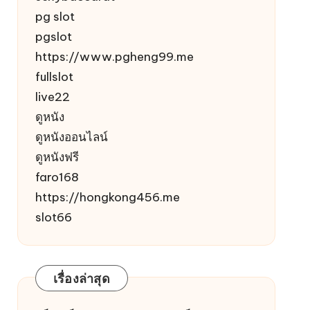
pg slot
pgslot
https://www.pgheng99.me
fullslot
live22
ดูหนัง
ดูหนังออนไลน์
ดูหนังฟรี
faro168
https://hongkong456.me
slot66
เรื่องล่าสุด