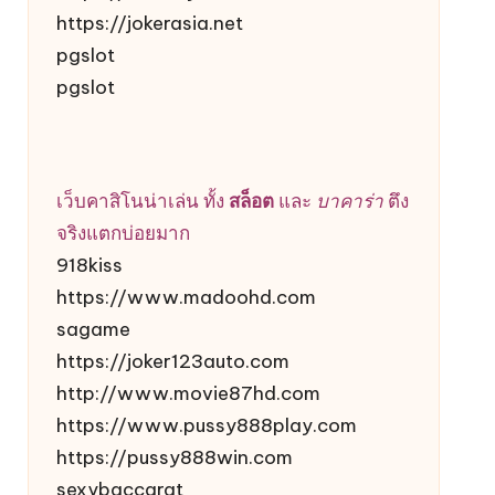
https://jokerasia.net
pgslot
pgslot
เว็บคาสิโนน่าเล่น ทั้ง
สล็อต
และ
บาคาร่า
ตึง
จริงแตกบ่อยมาก
918kiss
https://www.madoohd.com
sagame
https://joker123auto.com
http://www.movie87hd.com
https://www.pussy888play.com
https://pussy888win.com
sexybaccarat