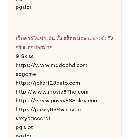
pgslot
เว็บคาสิโนน่าเล่น ทั้ง
สล็อต
และ
บาคาร่า
ตึง
จริงแตกบ่อยมาก
918kiss
https://www.madoohd.com
sagame
https://joker123auto.com
http://www.movie87hd.com
https://www.pussy888play.com
https://pussy888win.com
sexybaccarat
pg slot
pgslot