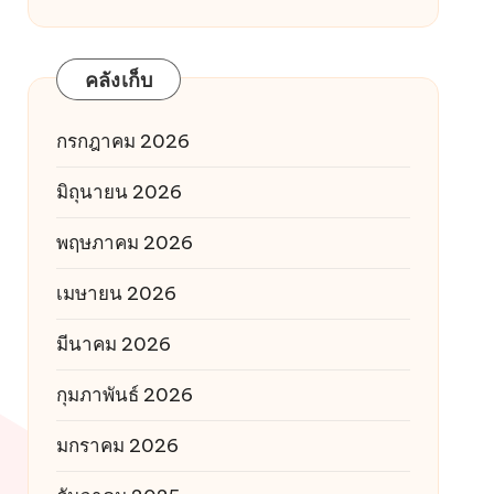
คลังเก็บ
กรกฎาคม 2026
มิถุนายน 2026
พฤษภาคม 2026
เมษายน 2026
มีนาคม 2026
กุมภาพันธ์ 2026
มกราคม 2026