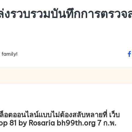
ล่งรวบรวมบันทึกการตรวจส
family!
fa
สล็อตออนไลน์แบบไม่ต้องสลับหลายที่ เว็บ
Top 81 by Rosaria bh99th.org 7 ก.พ.