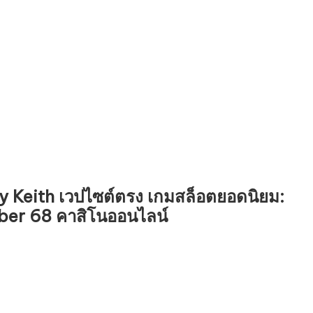
by Keith เวปไซต์ตรง เกมสล็อตยอดนิยม:
mber 68 คาสิโนออนไลน์