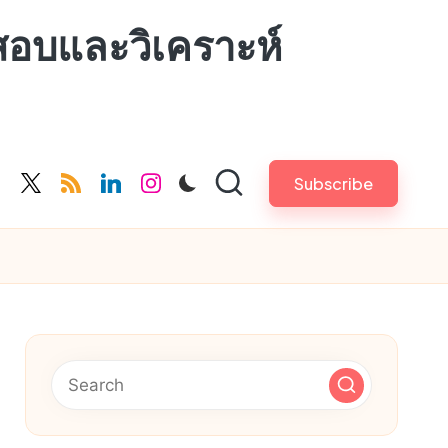
อบและวิเคราะห์
Subscribe
cebook.com
twitter.com
rss.com
linkedin.com
instagram.com