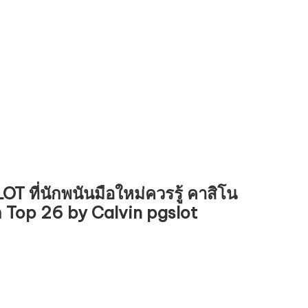
 ที่นักพนันมือใหม่ควรรู้ คาสิโน
ุด Top 26 by Calvin pgslot