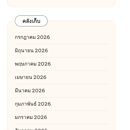
คลังเก็บ
กรกฎาคม 2026
มิถุนายน 2026
พฤษภาคม 2026
เมษายน 2026
มีนาคม 2026
กุมภาพันธ์ 2026
มกราคม 2026