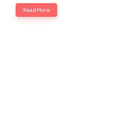
Read More