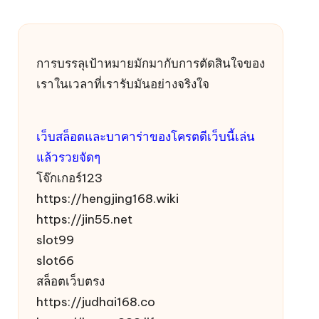
การบรรลุเป้าหมายมักมากับการตัดสินใจของ
เราในเวลาที่เรารับมันอย่างจริงใจ
เว็บสล็อตและบาคาร่าของโครตดีเว็บนี้เล่น
แล้วรวยจัดๆ
โจ๊กเกอร์123
https://hengjing168.wiki
https://jin55.net
slot99
slot66
สล็อตเว็บตรง
https://judhai168.co