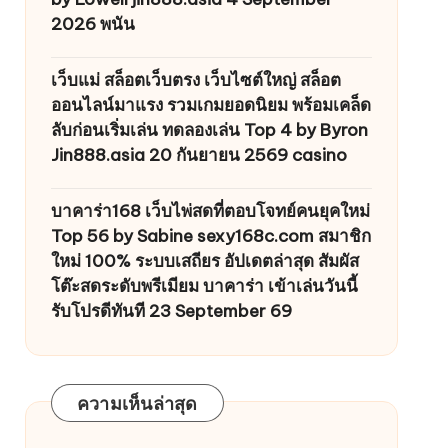
2026 พนัน
เว็บแม่ สล็อตเว็บตรง เว็บไซต์ใหญ่ สล็อต
ออนไลน์มาแรง รวมเกมยอดนิยม พร้อมเคล็ด
ลับก่อนเริ่มเล่น ทดลองเล่น Top 4 by Byron
Jin888.asia 20 กันยายน 2569 casino
บาคาร่า168 เว็บไพ่สดที่ตอบโจทย์คนยุคใหม่
Top 56 by Sabine sexy168c.com สมาชิก
ใหม่ 100% ระบบเสถียร อัปเดตล่าสุด สัมผัส
โต๊ะสดระดับพรีเมียม บาคาร่า เข้าเล่นวันนี้
รับโปรดีทันที 23 September 69
ความเห็นล่าสุด