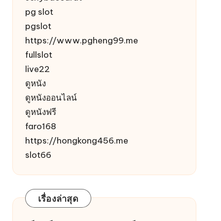
pg slot
pgslot
https://www.pgheng99.me
fullslot
live22
ดูหนัง
ดูหนังออนไลน์
ดูหนังฟรี
faro168
https://hongkong456.me
slot66
เรื่องล่าสุด