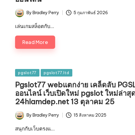
By
Bradley Perry
5 กุมภาพันธ์ 2026
Posted
by
เล่นเกมสล็อตกับ…
Read More
Posted
pgslot77
pgslot77.ltd
in
Pgslot77 webแตกง่าย เคล็ดลับ PGSLOT
ออนไลน์ เว็บเปิดใหม่ pgslot ใหม่ล่าส
24hlamdep.net 13 ตุลาคม 25
By
Bradley Perry
15 สิงหาคม 2025
Posted
by
สนุกกับเว็บตรงแ…